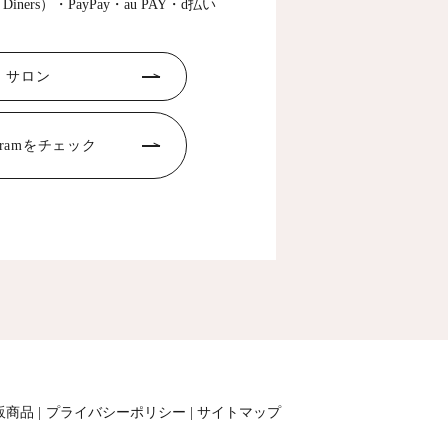
ss・Diners）・PayPay・au PAY・d払い
サロン
agramをチェック
販商品
プライバシーポリシー
サイトマップ