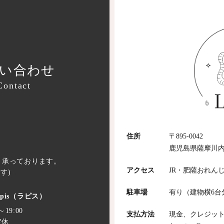
い合わせ
Contact
住所
〒895-0042
鹿児島県薩摩川内市
より承っております。
アクセス
JR・肥薩おれん
す)
駐車場
有り（建物横6台
apis（ラピス）
～19:00
支払方法
現金、クレジットカー
定休