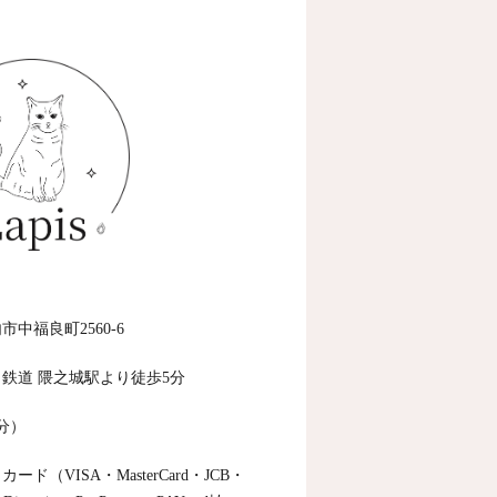
中福良町2560-6
じ鉄道 隈之城駅より徒歩5分
分）
ド（VISA・MasterCard・JCB・